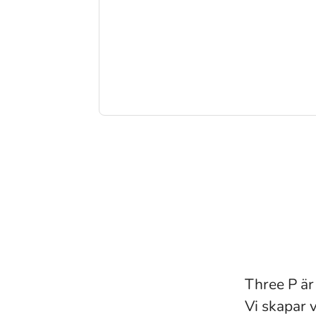
Three P är
Vi skapar 